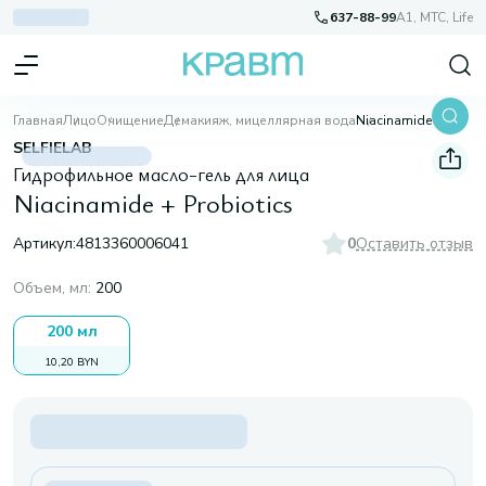
637-88-99
A1, МТС, Life
Главная
Лицо
Очищение
Демакияж, мицеллярная вода
Niacinamide + Probiotics
SELFIELAB
Гидрофильное масло-гель для лица
Niacinamide + Probiotics
Артикул:
4813360006041
0
Оставить отзыв
Объем, мл
:
200
200 мл
10,20 BYN