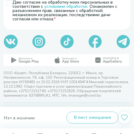
Даю согласие на обработку моих персональных в
соответствии с
условиями обработки
. Ознакомлен с
разъяснением прав, связанных с обработкой,
механизмом их реализации, последствиями дачи
согласия или отказа.
ООО «Кравт». Республика Беларусь, 220012, г. Минск, пр.
Независимости, 76, оф. 103. Регистрационный номер в Торговом
реестре №769481 от 20.02.2026 УНП 100149474 Минский горисполком,
13.10.1992. Отдел торговли и услуг администрации Первомайского
района, +375172151740; +375172152626. Обращения покупателей
принимаются: 6378899 (А1, МТС, life, imanager@cravt.by.
© 2026 ООО «Кравт»
Разработка сайта — SLAM
Нет в наличии
В лист ожидания
Выбор настроек Cookie