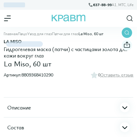
637-88-99
A1, МТС, Life
Главная
Лицо
Уход для глаз
Патчи для глаз
La Miso, 60 шт
LA MISO
Гидрогелевая маска (патчи) с частицами золота для
кожи вокруг глаз
La Miso, 60 шт
Артикул:
8809368410290
0
Оставить отзыв
Описание
Состав