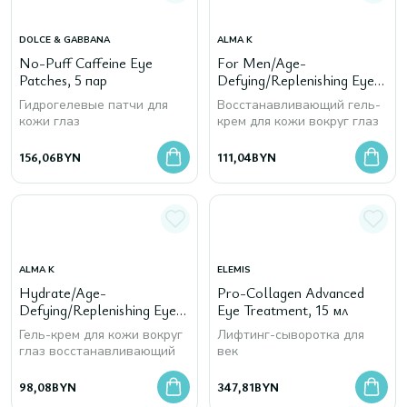
DOLCE & GABBANA
ALMA K
No-Puff Caffeine Eye
For Men/Age-
Patches, 5 пар
Defying/Replenishing Eye
Gel-Cream, 20 мл
Гидрогелевые патчи для
Восстанавливающий гель-
кожи глаз
крем для кожи вокруг глаз
156,06
BYN
111,04
BYN
ALMA K
ELEMIS
Hydrate/Age-
Pro-Collagen Advanced
Defying/Replenishing Eye
Eye Treatment, 15 мл
Gel-Cream, 20 мл
Гель-крем для кожи вокруг
Лифтинг-сыворотка для
глаз восстанавливающий
век
98,08
BYN
347,81
BYN