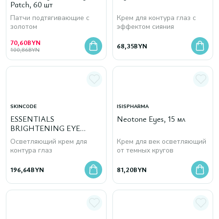
Patch, 60 шт
Патчи подтягивающие с
Крем для контура глаз с
золотом
эффектом сияния
70,60
BYN
68,35
BYN
100,86
BYN
SKINCODE
ISISPHARMA
ESSENTIALS
Neotone Eyes, 15 мл
BRIGHTENING EYE
CONTOUR CREAM, 15 мл
Осветляющий крем для
Крем для век осветляющий
контура глаз
от темных кругов
196,64
BYN
81,20
BYN