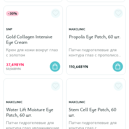
-30%
SNP
MAXCLINIC
Gold Collagen Intensive
Propolis Eye Patch, 60 шт.
Eye Cream
Крем для кожи вокруг глаз
Патчи гидрогелевые для
с золотом
контура глаз с прополисом
и частичками золота
37,49
BYN
110,64
BYN
53,56
BYN
MAXCLINIC
MAXCLINIC
Water Lift Moisture Eye
Stem Cell Eye Patch, 60
Patch, 60 шт.
шт.
Патчи гидрогелевые для
Патчи гидрогелевые для
контура глаз увлажняющие
контура глаз с