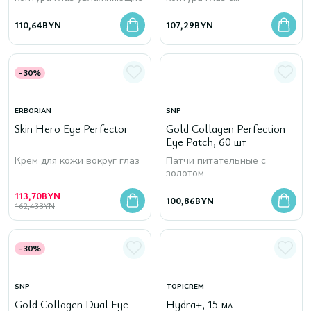
фитостволовыми клетками
110,64
BYN
107,29
BYN
-30%
ERBORIAN
SNP
Skin Hero Eye Perfector
Gold Collagen Perfection
Eye Patch, 60 шт
Крем для кожи вокруг глаз
Патчи питательные с
золотом
113,70
BYN
100,86
BYN
162,43
BYN
-30%
SNP
TOPICREM
Gold Collagen Dual Eye
Hydra+, 15 мл