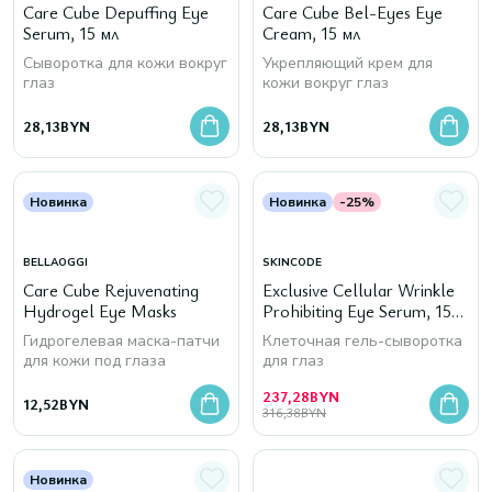
Care Cube Depuffing Eye
Care Cube Bel-Eyes Eye
Serum, 15 мл
Cream, 15 мл
Сыворотка для кожи вокруг
Укрепляющий крем для
глаз
кожи вокруг глаз
28,13
BYN
28,13
BYN
Новинка
Новинка
-25%
BELLAOGGI
SKINCODE
Care Cube Rejuvenating
Exclusive Cellular Wrinkle
Hydrogel Eye Masks
Prohibiting Eye Serum, 15
мл
Гидрогелевая маска-патчи
Клеточная гель-сыворотка
для кожи под глаза
для глаз
237,28
BYN
12,52
BYN
316,38
BYN
Новинка