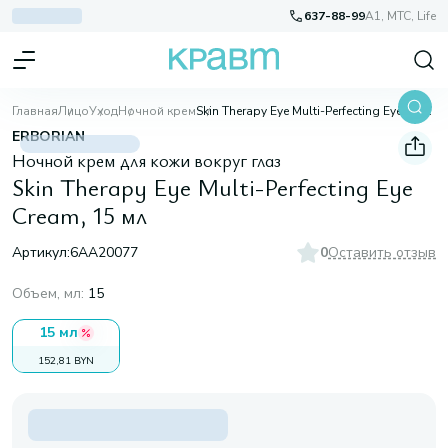
637-88-99
A1, МТС, Life
Главная
Лицо
Уход
Ночной крем
Skin Therapy Eye Multi-Perfecting Eye Cream, 15 мл
ERBORIAN
Ночной крем для кожи вокруг глаз
Skin Therapy Eye Multi-Perfecting Eye
Cream, 15 мл
Артикул:
6AA20077
0
Оставить отзыв
Объем, мл
:
15
15 мл
152,81 BYN