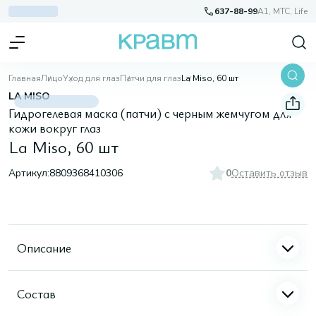
637-88-99
A1, МТС, Life
Главная
Лицо
Уход для глаз
Патчи для глаз
La Miso, 60 шт
LA MISO
Гидрогелевая маска (патчи) с черным жемчугом для
кожи вокруг глаз
La Miso, 60 шт
Артикул:
8809368410306
0
Оставить отзыв
Описание
Состав