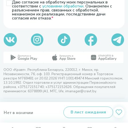
Даю согласие на обработку моих персональных в
соответствии с
условиями обработки
. Ознакомлен с
разъяснением прав, связанных с обработкой,
механизмом их реализации, последствиями дачи
согласия или отказа.
ООО «Кравт». Республика Беларусь, 220012, г. Минск, пр.
Независимости, 76, оф. 103. Регистрационный номер в Торговом
реестре №769481 от 20.02.2026 УНП 100149474 Минский горисполком,
13.10.1992. Отдел торговли и услуг администрации Первомайского
района, +375172151740; +375172152626. Обращения покупателей
принимаются: 6378899 (А1, МТС, life, imanager@cravt.by.
© 2026 ООО «Кравт»
Разработка сайта — SLAM
Нет в наличии
В лист ожидания
Выбор настроек Cookie