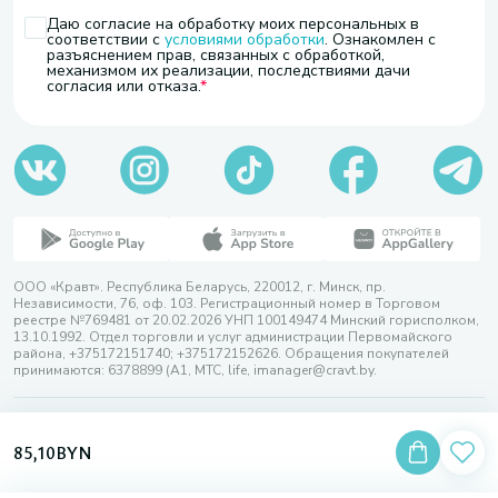
Даю согласие на обработку моих персональных в
соответствии с
условиями обработки
. Ознакомлен с
разъяснением прав, связанных с обработкой,
механизмом их реализации, последствиями дачи
согласия или отказа.
ООО «Кравт». Республика Беларусь, 220012, г. Минск, пр.
Независимости, 76, оф. 103. Регистрационный номер в Торговом
реестре №769481 от 20.02.2026 УНП 100149474 Минский горисполком,
13.10.1992. Отдел торговли и услуг администрации Первомайского
района, +375172151740; +375172152626. Обращения покупателей
принимаются: 6378899 (А1, МТС, life, imanager@cravt.by.
© 2026 ООО «Кравт»
Разработка сайта — SLAM
85,10
BYN
Выбор настроек Cookie