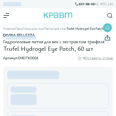
637-88-99
A1, МТС, Life
Главная
Лицо
Уход для глаз
Патчи для глаз
Trufel Hydrogel Eye Patch, 60 шт
DIVINA BELLEZZA
Гидрогелевые патчи для век с экстрактом трюфеля
Trufel Hydrogel Eye Patch, 60 шт
Артикул:
EMDTK0004
0
Оставить отзыв