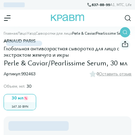
637-88-99
A1, МТС, Life
Главная
Лицо
Уход
Сыворотки для лица
Perle & Caviar/Pearlissime Serum, 30 мл
ARNAUD PARIS
Глобальная антивозрастная сыворотка для лица с
экстрактом жемчуга и икры
Perle & Caviar/Pearlissime Serum, 30 мл
Артикул:
992463
0
Оставить отзыв
Объем, мл
:
30
30 мл
147,10 BYN