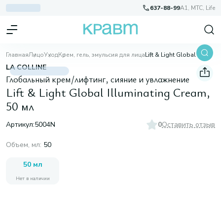
637-88-99
A1, МТС, Life
Главная
Лицо
Уход
Крем, гель, эмульсия для лица
Lift & Light Global Illuminating Cream, 50 мл
LA COLLINE
Глобальный крем/лифтинг, сияние и увлажнение
Lift & Light Global Illuminating Cream,
50 мл
Артикул:
5004N
0
Оставить отзыв
Объем, мл
:
50
50 мл
Нет в наличии