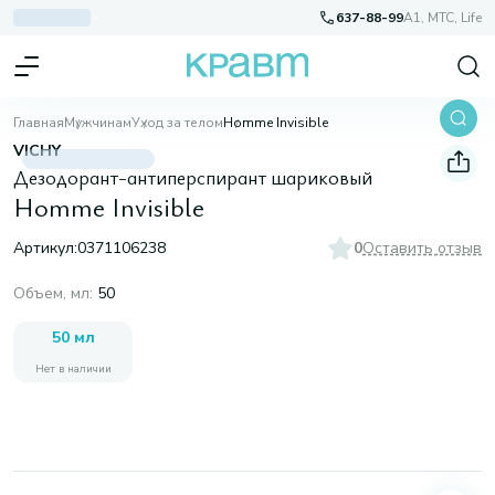
637-88-99
A1, МТС, Life
Главная
Мужчинам
Уход за телом
Homme Invisible
VICHY
Дезодорант-антиперспирант шариковый
Homme Invisible
Артикул:
0371106238
0
Оставить отзыв
Объем, мл
:
50
50 мл
Нет в наличии