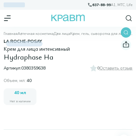
637-88-99
A1, МТС, Life
Главная
Аптечная косметика
Для лица
Крем, гель, сыворотка для лица
Hydraphase Ha
LA ROCHE-POSAY
Крем для лица интенсивный
Hydraphase Ha
Артикул:
0380359638
0
Оставить отзыв
Объем, мл
:
40
40 мл
Нет в наличии