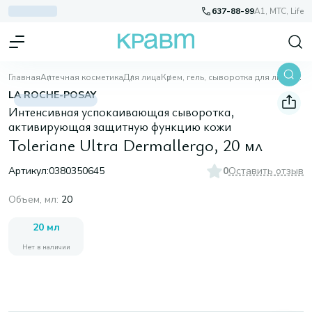
637-88-99
A1, МТС, Life
Главная
Аптечная косметика
Для лица
Крем, гель, сыворотка для лица
Toleriane Ultra Dermallergo, 20 мл
LA ROCHE-POSAY
Интенсивная успокаивающая сыворотка,
активирующая защитную функцию кожи
Toleriane Ultra Dermallergo, 20 мл
Артикул:
0380350645
0
Оставить отзыв
Объем, мл
:
20
20 мл
Нет в наличии