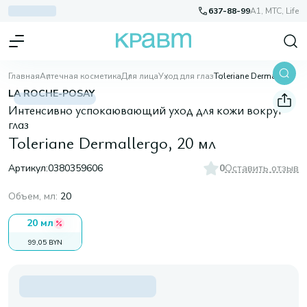
637-88-99
A1, МТС, Life
Главная
Аптечная косметика
Для лица
Уход для глаз
Toleriane Dermallergo, 20 мл
LA ROCHE-POSAY
Интенсивно успокаювающий уход для кожи вокруг
глаз
Toleriane Dermallergo, 20 мл
Артикул:
0380359606
0
Оставить отзыв
Объем, мл
:
20
20 мл
99,05 BYN