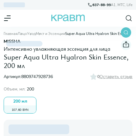
637-88-99
A1, МТС, Life
Главная
Лицо
Уход
Мист и Эссенция
Super Aqua Ultra Hyalron Skin Essence, 200 мл
MISSHA
Интенсивно увлажняющая эссенция для лица
Super Aqua Ultra Hyalron Skin Essence,
200 мл
Артикул:
8809747928736
0
Оставить отзыв
Объем, мл
:
200
200 мл
107,60 BYN