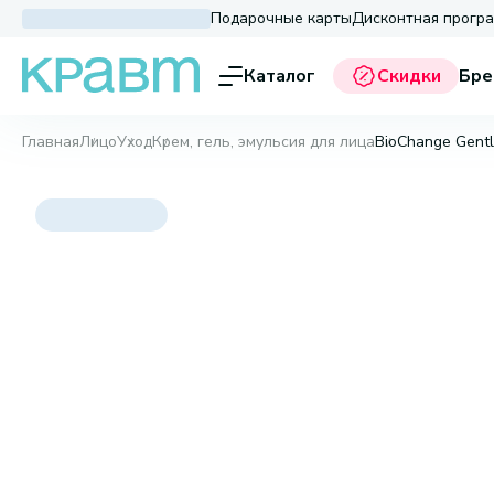
Подарочные карты
Дисконтная прогр
Каталог
Скидки
Бре
Главная
Лицо
Уход
Крем, гель, эмульсия для лица
BioChange Gentle