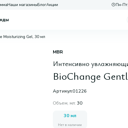
амма
Наши магазины
Блог
Акции
Пн-Пт:
нды
 Moisturizing Gel, 30 мл
MBR
Интенсивно увлажняющи
BioChange Gentle
Артикул:
01226
Объем, мл
:
30
30 мл
Нет в наличии