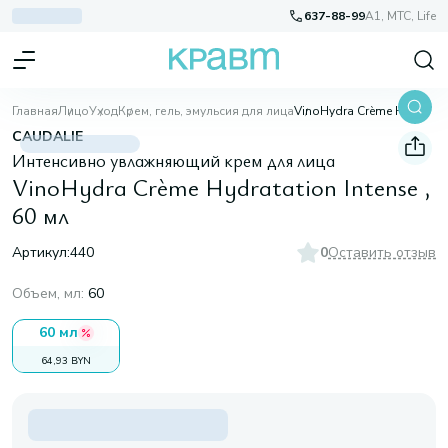
637-88-99
A1, МТС, Life
Главная
Лицо
Уход
Крем, гель, эмульсия для лица
VinoHydra Crème Hydratation Intense , 60 мл
CAUDALIE
Интенсивно увлажняющий крем для лица
VinoHydra Crème Hydratation Intense ,
60 мл
Артикул:
440
0
Оставить отзыв
Объем, мл
:
60
60 мл
64,93 BYN