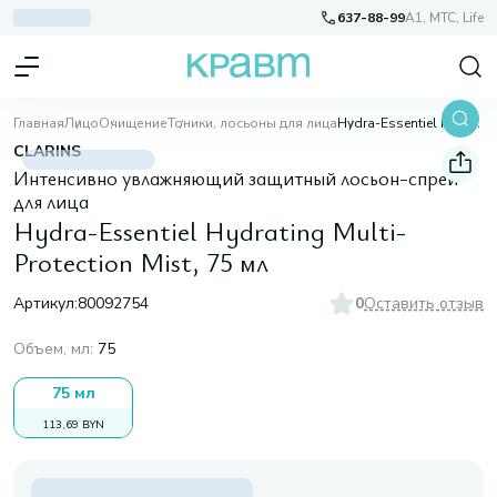
637-88-99
A1, МТС, Life
Главная
Лицо
Очищение
Тоники, лосьоны для лица
Hydra-Essentiel Hydrating Multi-Protection Mist, 75 мл
CLARINS
Интенсивно увлажняющий защитный лосьон-спрей
для лица
Hydra-Essentiel Hydrating Multi-
Protection Mist, 75 мл
Артикул:
80092754
0
Оставить отзыв
Объем, мл
:
75
75 мл
113,69 BYN