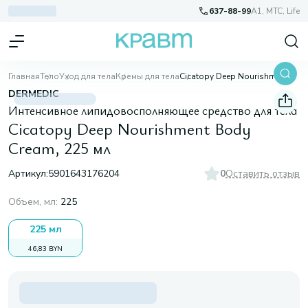
637-88-99
A1, МТС, Life
Главная
Тело
Уход для тела
Кремы для тела
Cicatopy Deep Nourishment Body Cream, 225 мл
DERMEDIC
Интенсивное липидовосполняющее средство для тела
Cicatopy Deep Nourishment Body
Cream, 225 мл
Артикул:
5901643176204
0
Оставить отзыв
Объем, мл
:
225
225 мл
46,83 BYN