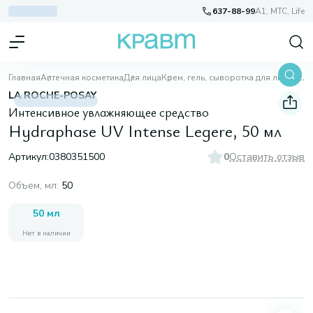
637-88-99
A1, МТС, Life
Главная
Аптечная косметика
Для лица
Крем, гель, сыворотка для лица
Hydraphase UV Intense Legere, 50 мл
LA ROCHE-POSAY
Интенсивное увлажняющее средство
Hydraphase UV Intense Legere, 50 мл
Артикул:
0380351500
0
Оставить отзыв
Объем, мл
:
50
50 мл
Нет в наличии