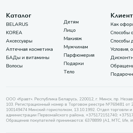
Каталог
Клиен
Детям
BELARUS
Как офор
Лицо
KOREA
Способы 
Макияж
Аксессуары
Способы 
Мужчинам
Аптечная косметика
Условия, 
Парфюмерия
БАДы и витамины
Дисконтн
Подарки
Волосы
Обращени
Тело
Подарочн
ООО «Кравт». Республика Беларусь, 220012, г. Минск, пр. Незав
103. Регистрационный номер в Торговом реестре №769481 от 
100149474 Минский горисполком, 13.10.1992. Отдел торговли и
администрации Первомайского района, +375172151740; +3751
Обращения покупателей принимаются: 6378899 (А1, МТС, life, i