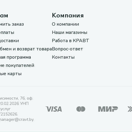
там
Компания
мить заказ
О компании
оплаты
Наши магазины
доставки
Работа в КРАВТ
обмен и возврат товара
Вопрос-ответ
ая программа
Контакты
е покупателей
ые карты
исимости, 76, оф.
20.02.2026 УНП
 услуг
72152626.
manager@cravt.by.