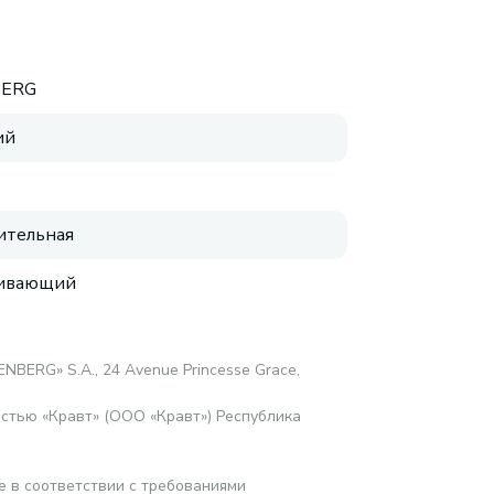
BERG
ий
ительная
аивающий
ENBERG» S.A., 24 Avenue Princesse Grace,
стью «Кравт» (ООО «Кравт») Республика
е в соответствии с требованиями