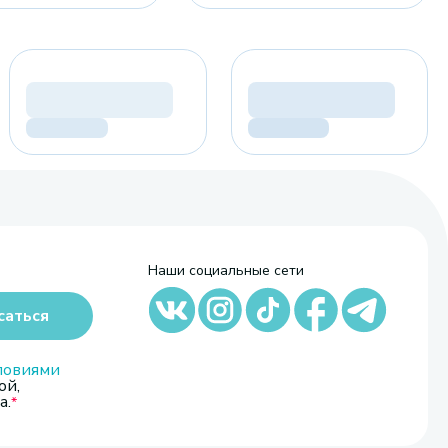
Наши социальные сети
саться
ловиями
ой,
а.