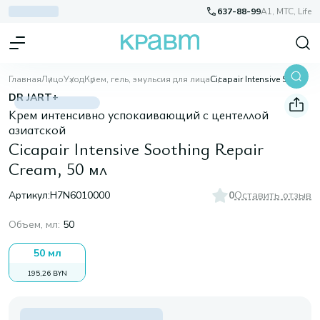
637-88-99
A1, МТС, Life
Главная
Лицо
Уход
Крем, гель, эмульсия для лица
Cicapair Intensive Soothing Repair Cream, 50 мл
DR JART+
Крем интенсивно успокаивающий с центеллой
азиатской
Cicapair Intensive Soothing Repair
Cream, 50 мл
Артикул:
H7N6010000
0
Оставить отзыв
Объем, мл
:
50
50 мл
195,26 BYN