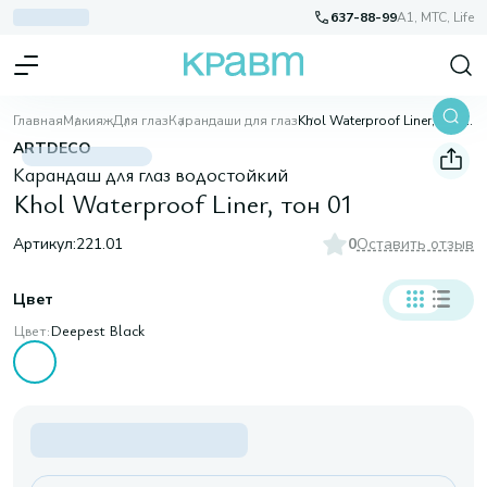
637-88-99
A1, МТС, Life
Главная
Макияж
Для глаз
Карандаши для глаз
Khol Waterproof Liner, тон 01
ARTDECO
Карандаш для глаз водостойкий
Khol Waterproof Liner, тон 01
Артикул:
221.01
0
Оставить отзыв
Цвет
Цвет:
Deepest Black