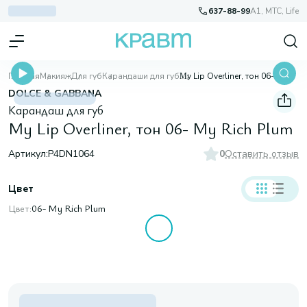
637-88-99
A1, МТС, Life
Главная
Макияж
Для губ
Карандаши для губ
Μy Lip Overliner, тон 06- My Rich Plum
DOLCE & GABBANA
Карандаш для губ
Μy Lip Overliner, тон 06- My Rich Plum
Артикул:
P4DN1064
0
Оставить отзыв
Цвет
Цвет:
06- My Rich Plum