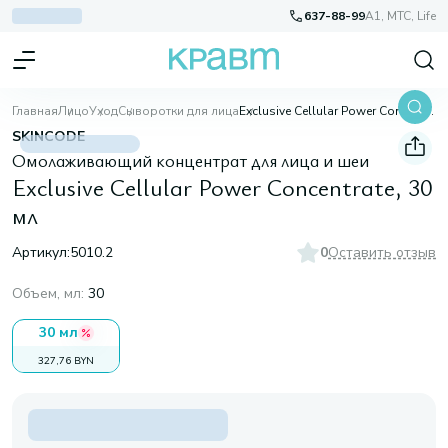
637-88-99
A1, МТС, Life
Главная
Лицо
Уход
Сыворотки для лица
Exclusive Cellular Power Concentrate, 30 мл
SKINCODE
Омолаживающий концентрат для лица и шеи
Exclusive Cellular Power Concentrate, 30
мл
Артикул:
5010.2
0
Оставить отзыв
Объем, мл
:
30
30 мл
327,76 BYN