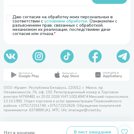
Даю согласие на обработку моих персональных в
соответствии с
условиями обработки
. Ознакомлен с
разъяснением прав, связанных с обработкой,
механизмом их реализации, последствиями дачи
согласия или отказа.
ООО «Кравт». Республика Беларусь, 220012, г. Минск, пр.
Независимости, 76, оф. 103. Регистрационный номер в Торговом
реестре №769481 от 20.02.2026 УНП 100149474 Минский горисполком,
13.10.1992. Отдел торговли и услуг администрации Первомайского
района, +375172151740; +375172152626. Обращения покупателей
принимаются: 6378899 (А1, МТС, life, imanager@cravt.by.
© 2026 ООО «Кравт»
Разработка сайта — SLAM
Нет в наличии
В лист ожидания