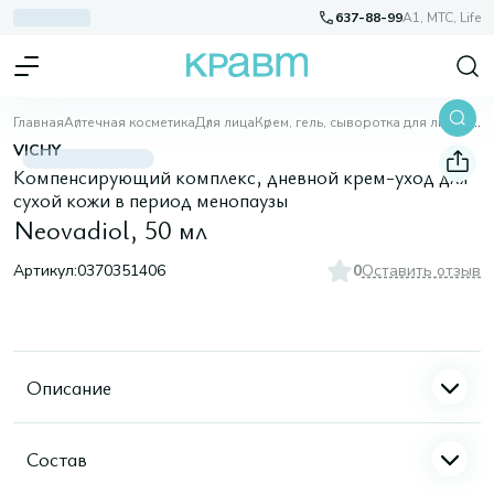
637-88-99
A1, МТС, Life
Главная
Аптечная косметика
Для лица
Крем, гель, сыворотка для лица
Neovadiol, 50 мл
VICHY
Компенсирующий комплекс, дневной крем-уход для
сухой кожи в период менопаузы
Neovadiol, 50 мл
Артикул:
0370351406
0
Оставить отзыв
Описание
Состав