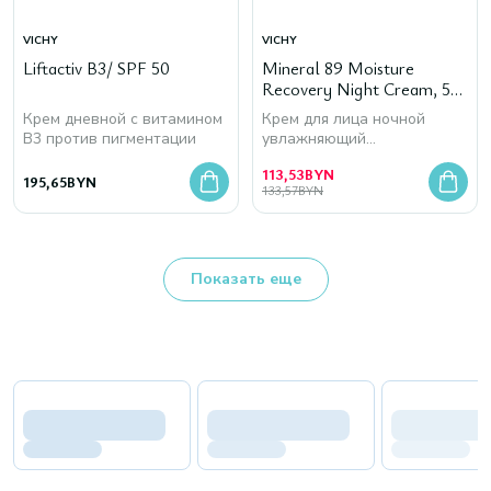
VICHY
VICHY
Liftactiv В3/ SPF 50
Mineral 89 Moisture
Recovery Night Cream, 50
мл
Крем дневной с витамином
Крем для лица ночной
В3 против пигментации
увлажняющий
восстанавливающий
113,53
BYN
195,65
BYN
133,57
BYN
Показать еще