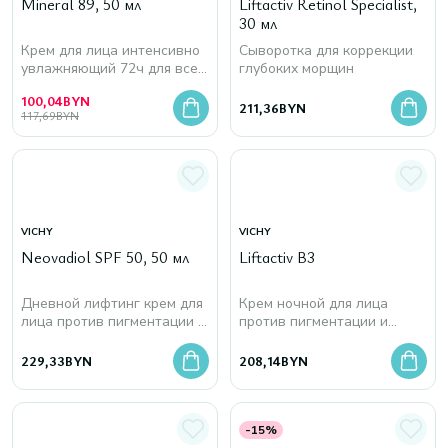
Mineral 89, 50 мл
Liftactiv Retinol Specialist,
30 мл
Крем для лица интенсивно
Сыворотка для коррекции
увлажняющий 72ч для всех
глубоких морщин
типов кожи
100,04
BYN
211,36
BYN
117,69
BYN
VICHY
VICHY
Neovadiol SPF 50, 50 мл
Liftactiv B3
Дневной лифтинг крем для
Крем ночной для лица
лица против пигментации в
против пигментации и
период менопаузы
морщин
229,33
BYN
208,14
BYN
-15%