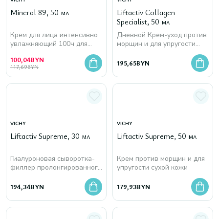
VICHY
VICHY
Mineral 89, 50 мл
Liftactiv Collagen
Specialist, 50 мл
Крем для лица интенсивно
Дневной Крем-уход против
увлажняющий 100ч для
морщин и для упругости
сухой кожи
кожи
100,04
BYN
195,65
BYN
117,69
BYN
VICHY
VICHY
Liftactiv Supreme, 30 мл
Liftactiv Supreme, 50 мл
Гиалуроновая сыворотка-
Крем против морщин и для
филлер пролонгированного
упругости сухой кожи
действия
194,34
BYN
179,93
BYN