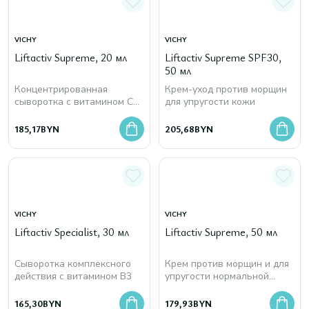
VICHY
VICHY
Liftactiv Supreme, 20 мл
Liftactiv Supreme SPF30,
50 мл
Концентрированная
Крем-уход против морщин
сыворотка с витамином С
для упругости кожи
для сияния кожи
185,17
BYN
205,68
BYN
VICHY
VICHY
Liftactiv Specialist, 30 мл
Liftactiv Supreme, 50 мл
Сыворотка комплексного
Крем против морщин и для
действия с витамином В3
упругости нормальной
кожи
165,30
BYN
179,93
BYN