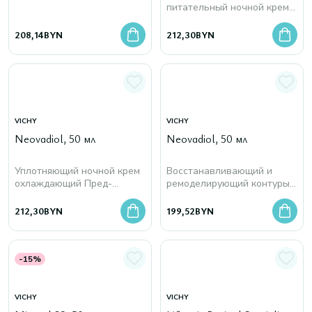
питательный ночной крем
Менопауза
208,14
BYN
212,30
BYN
VICHY
VICHY
Neovadiol, 50 мл
Neovadiol, 50 мл
Уплотняющий ночной крем
Восстанавливающий и
охлаждающий Пред-
ремоделирующий контуры
Менопауза
лица дневной крем
Менопауза
212,30
BYN
199,52
BYN
-15%
VICHY
VICHY