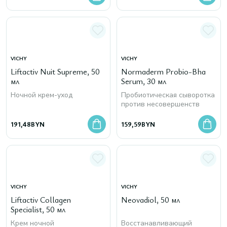
VICHY
VICHY
Liftactiv Nuit Supreme, 50
Normaderm Probio-Bha
мл
Serum, 30 мл
Ночной крем-уход
Пробиотическая cыворотка
против несовершенств
191,48
BYN
159,59
BYN
VICHY
VICHY
Liftactiv Collagen
Neovadiol, 50 мл
Specialist, 50 мл
Крем ночной
Восстанавливающий