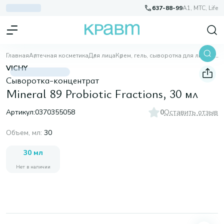
637-88-99
A1, МТС, Life
Главная
Аптечная косметика
Для лица
Крем, гель, сыворотка для лица
Mineral 89 Probiotic Fractions, 30 мл
VICHY
Cыворотка-концентрат
Mineral 89 Probiotic Fractions, 30 мл
Артикул:
0370355058
0
Оставить отзыв
Объем, мл
:
30
30 мл
Нет в наличии