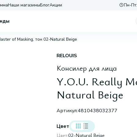
амма
Наши магазины
Блог
Акции
Пн-Пт:
нды
Master of Masking, тон 02-Natural Beige
RELOUIS
Консилер для лица
Y.O.U. Really Ma
Natural Beige
Артикул:
4810438032377
Цвет
Цвет:
02-Natural Beige