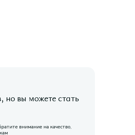
в, но вы можете стать
братите внимание на качество,
икам