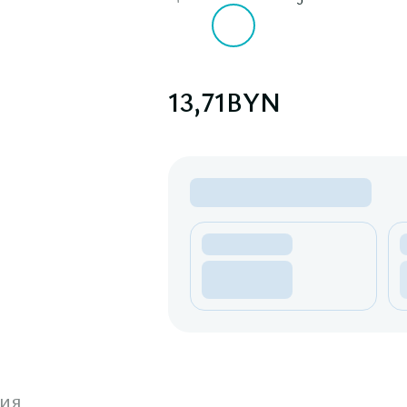
13,71
BYN
ия