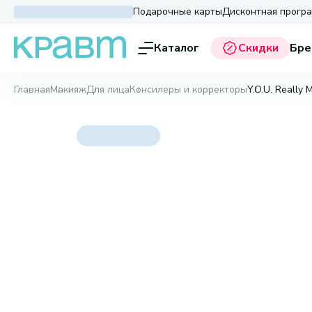
Подарочные карты
Дисконтная прогр
Каталог
Скидки
Бре
Главная
Макияж
Для лица
Консилеры и корректоры
Y.O.U. Really 