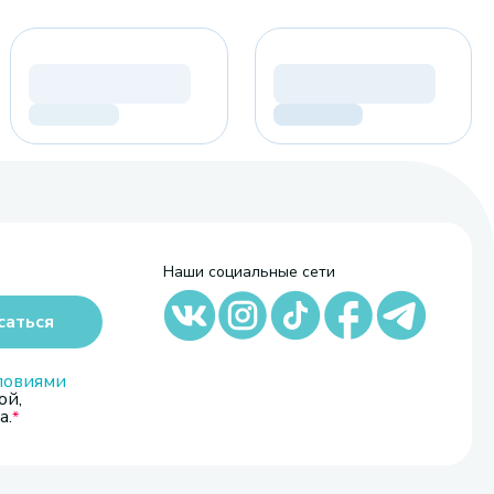
Наши социальные сети
саться
ловиями
ой,
а.