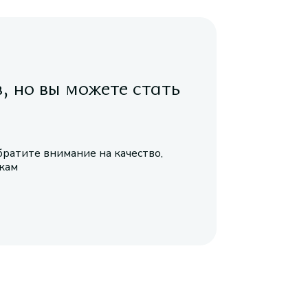
в, но вы можете стать
братите внимание на качество,
икам