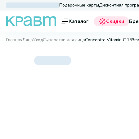
Подарочные карты
Дисконтная прогр
Каталог
Скидки
Бре
Главная
Лицо
Уход
Сыворотки для лица
Concentre Vitamin C 153mg