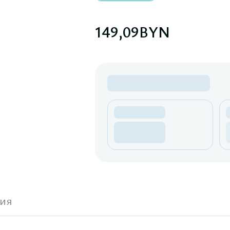
149,09
BYN
ия