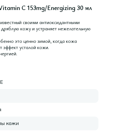
itamin C 153mg/Energizing 30 мл
, известный своими антиоксидантными
 дряблую кожу и устраняет нежелательную
обенно это ценно зимой, когда кожа
 эффект усталой кожи.
нергией.
E
я
пы кожи