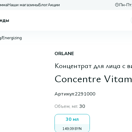
амма
Наши магазины
Блог
Акции
Пн-Пт:
нды
/Energizing
ORLANE
Концентрат для лица с 
Concentre Vitam
Артикул:
2291000
Объем, мл
:
30
30 мл
149,09 BYN