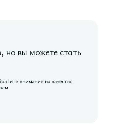
в, но вы можете стать
братите внимание на качество,
икам