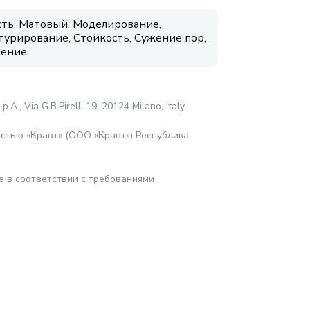
сть, Матовый, Моделирование,
турирование, Стойкость, Сужение пор,
нение
.p.A., Via G.B.Pirelli 19, 20124 Milano, Italy,
стью «Кравт» (ООО «Кравт») Республика
е в соответствии с требованиями