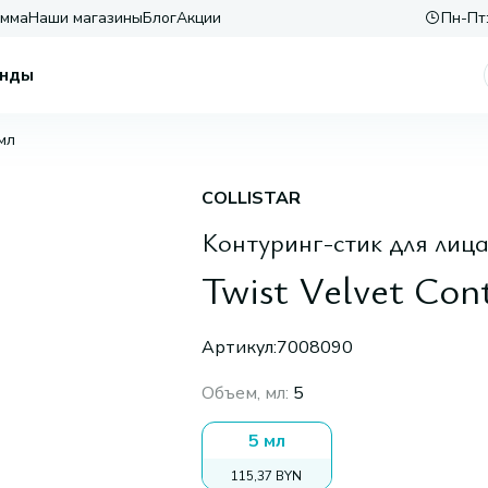
амма
Наши магазины
Блог
Акции
Пн-Пт:
нды
 мл
COLLISTAR
Контуринг-стик для лиц
Twist Velvet Cont
Артикул:
7008090
Объем, мл
:
5
5 мл
115,37 BYN