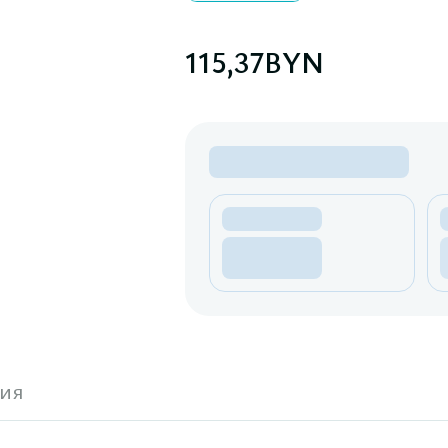
115,37
BYN
ия