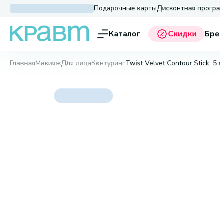
Подарочные карты
Дисконтная прогр
Каталог
Скидки
Бре
Главная
Макияж
Для лица
Контуринг
Twist Velvet Contour Stick, 5