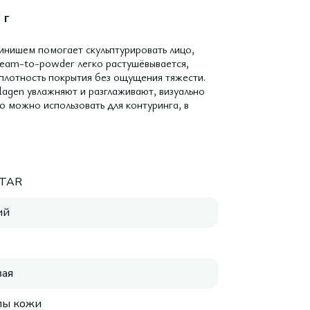
 г
инишем помогает скульптурировать лицо,
ream-to-powder легко растушёвывается,
плотность покрытия без ощущения тяжести.
lagen увлажняют и разглаживают, визуально
о можно использовать для контуринга, в
STAR
ий
ая
пы кожи