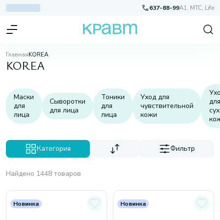
637-88-99
A1, МТС, Life
Главная
KOREA
KOREA
Ух
Маски
Тоники
Уход для
Сыворотки
дл
для
для
чувствительной
для лица
су
лица
лица
кожи
ко
Категория
Фильтр
Найдено 1448 товаров
Новинка
Новинка