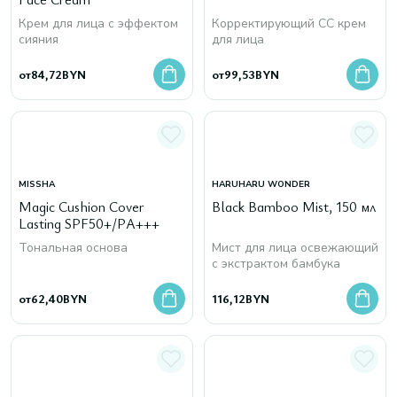
Крем для лица с эффектом
Корректирующий CC крем
сияния
для лица
от
84,72
BYN
от
99,53
BYN
MISSHA
HARUHARU WONDER
Magic Cushion Cover
Black Bamboo Mist, 150 мл
Lasting SPF50+/PA+++
Тональная основа
Мист для лица освежающий
с экстрактом бамбука
от
62,40
BYN
116,12
BYN