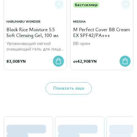
Бестселлер
HARUHARU WONDER
MISSHA
Black Rice Moisture 5.5
M Perfect Cover BB Cream
Soft Clensing Gel, 100 мл
EX SPF42/PA+++
Увлажняющий мягкий
BB-крем
очищающий гель для лица
с экстрактом чёрного риса
83,00
BYN
от
42,90
BYN
Показать еще