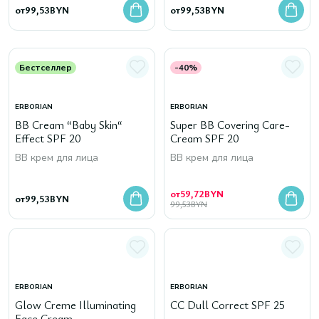
от
99,53
BYN
от
99,53
BYN
Бестселлер
-40%
ERBORIAN
ERBORIAN
BB Cream “Baby Skin“
Super BB Covering Care-
Effect SPF 20
Cream SPF 20
BB крем для лица
BB крем для лица
от
59,72
BYN
от
99,53
BYN
99,53
BYN
ERBORIAN
ERBORIAN
Glow Creme Illuminating
CC Dull Correct SPF 25
Face Cream