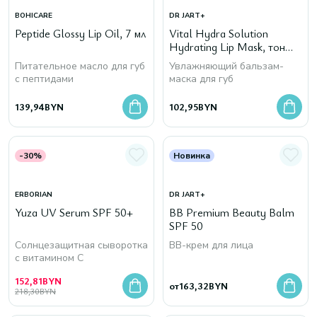
BOHICARE
DR JART+
Peptide Glossy Lip Oil, 7 мл
Vital Hydra Solution
Hydrating Lip Mask, тон
Bubble Gum
Питательное масло для губ
Увлажняющий бальзам-
с пептидами
маска для губ
139,94
BYN
102,95
BYN
-30%
Новинка
ERBORIAN
DR JART+
Yuza UV Serum SPF 50+
BB Premium Beauty Balm
SPF 50
Cолнцезащитная сыворотка
BB-крем для лица
c витамином C
152,81
BYN
от
163,32
BYN
218,30
BYN