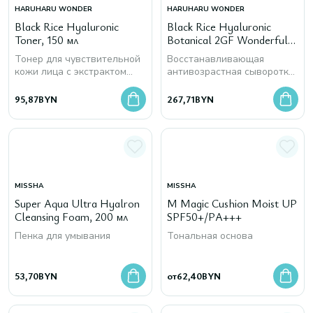
HARUHARU WONDER
HARUHARU WONDER
Black Rice Hyaluronic
Black Rice Hyaluronic
Toner, 150 мл
Botanical 2GF Wonderful
Ampoule, 30 мл
Тонер для чувствительной
Восстанавливающая
кожи лица с экстрактом
антивозрастная сыворотка
чёрного риса и
для лица с экстрактом
гиалуроновой кислотой
чёрного риса и
95,87
BYN
267,71
BYN
гиалуроновой кислотой
MISSHA
MISSHA
Super Aqua Ultra Hyalron
M Magic Cushion Moist UP
Cleansing Foam, 200 мл
SPF50+/PA+++
Пенка для умывания
Тональная основа
53,70
BYN
от
62,40
BYN