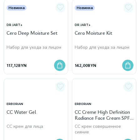
Новинка
Новинка
DR JART+
DR JART+
Cera Deep Moisture Set
Сera Moisture Kit
Набор для ухода за лицом
Набор для ухода за лицом
117,12
BYN
142,00
BYN
ERBORIAN
ERBORIAN
CC Water Gel
CC Creme High Definition
Radiance Face Cream SPF
25
CC крем для лица
СС крем совершенное
сияние