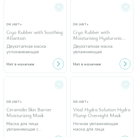
DR JART+
DR JART+
Cryo Rubber with Soothing
Cryo Rubber with
Allantoin
Moisturising Hyaluronic
Acid
Двухэтапная маска
Двухэтапная маска
успокаивающая
увлажняющая
Нет в наличии
Нет в наличии
DR JART+
DR JART+
Ceramidin Skin Barrier
Vital Hydra Solution Hydro
Moisturizing Mask
Plump Overnight Mask
Маска для лица
Ночная увлажняющая
увлажняющая с
маска для лица
церамидами