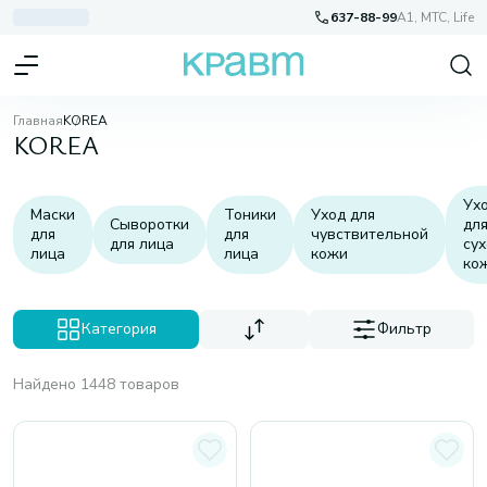
637-88-99
A1, МТС, Life
Главная
KOREA
KOREA
Ух
Маски
Тоники
Уход для
Сыворотки
дл
для
для
чувствительной
для лица
су
лица
лица
кожи
ко
Категория
Фильтр
Найдено 1448 товаров