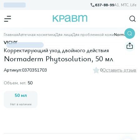
637-88-99
A1, МТС, Life
Главная
Аптечная косметика
Для лица
Для проблемной кожи
Normaderm Phytosolution, 50 мл
VICHY
Корректирующий уход двойного действия
Normaderm Phytosolution, 50 мл
Артикул:
0370351703
0
Оставить отзыв
Объем, мл
:
50
50 мл
Нет в наличии