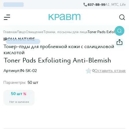
637-88-99
A1, МТС, Life
Главная
Лицо
Очищение
Тоники, лосьоны для лица
Toner Pads Exfoliating Anti-Blemish
IROHA NATURE
Тонер-пэды для проблемной кожи с салициловой
кислотой
Toner Pads Exfoliating Anti-Blemish
Артикул:
IN-SK-02
0
Оставить отзыв
Параметры
:
50 шт
50 шт
Нет в наличии