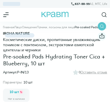
637-88-99
A1, МТС, Life
Главная
Лицо
Очищение
Тоники, лосьоны для лица
Pre-soaked Pads Hydrating Toner Cica + Blueberry, 10 шт
IROHA NATURE
Косметические диски, пропитанные увлажняющим
тоником с пантенолом, экстрактами азиатской
центеллы и черники
Pre-soaked Pads Hydrating Toner Cica +
Blueberry, 10 шт
Артикул:
P-IN/13
0
Оставить отзыв
Параметры
:
10 шт
10 шт
Нет в наличии