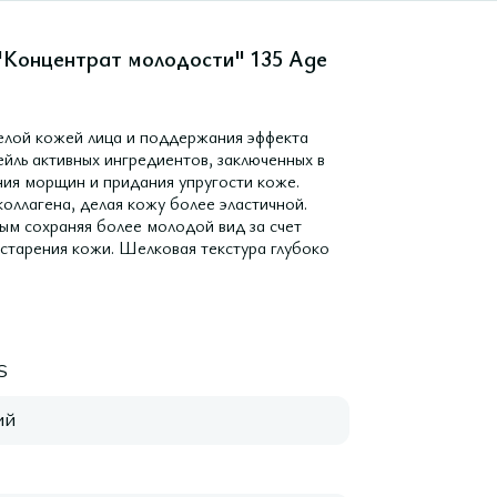
 "Концентрат молодости" 135 Age
релой кожей лица и поддержания эффекта
йль активных ингредиентов, заключенных в
ия морщин и придания упругости коже.
коллагена, делая кожу более эластичной.
мым сохраняя более молодой вид за счет
старения кожи. Шелковая текстура глубоко
S
ий