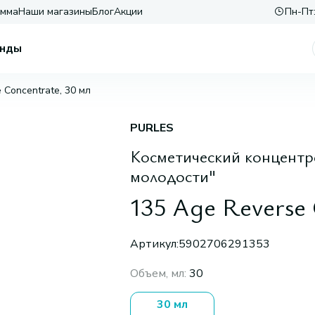
амма
Наши магазины
Блог
Акции
Пн-Пт:
нды
 Concentrate, 30 мл
PURLES
Косметический концентр
молодости"
135 Age Reverse 
Артикул:
5902706291353
Объем, мл
:
30
30 мл