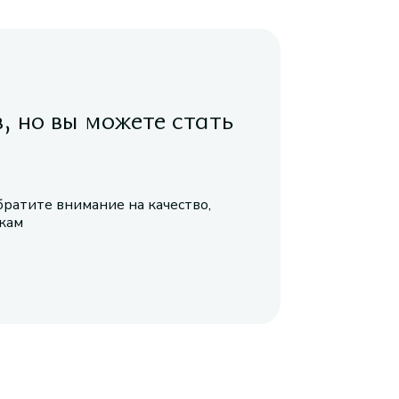
в, но вы можете стать
братите внимание на качество,
икам