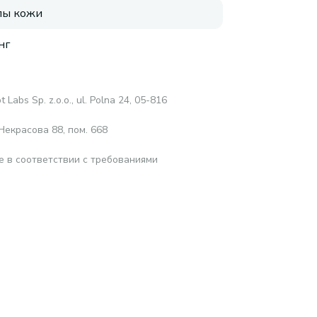
пы кожи
нг
 Labs Sp. z.o.o., ul. Polna 24, 05-816
Некрасова 88, пом. 668
е в соответствии с требованиями