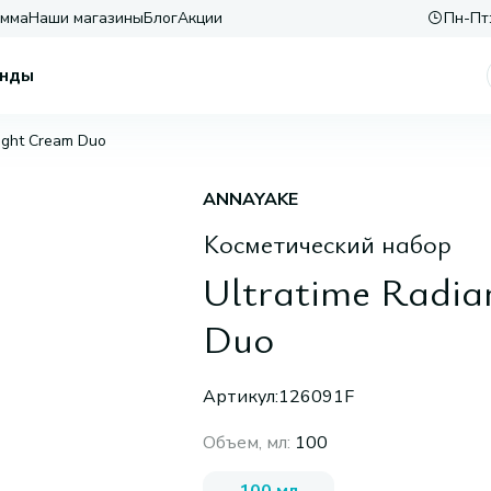
амма
Наши магазины
Блог
Акции
Пн-Пт:
нды
ight Cream Duo
ANNAYAKE
Косметический набор
Ultratime Radia
Duo
Артикул:
126091F
Объем, мл
:
100