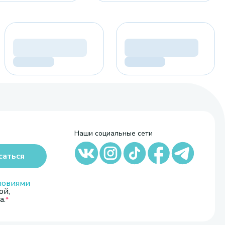
Наши социальные сети
саться
ловиями
ой,
а.