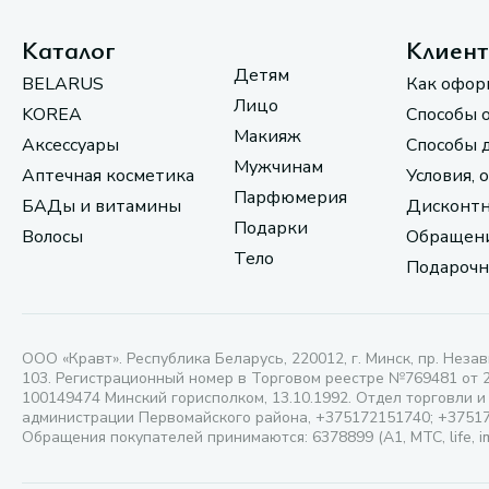
Каталог
Клиен
Детям
BELARUS
Как офор
Лицо
KOREA
Способы 
Макияж
Аксессуары
Способы 
Мужчинам
Аптечная косметика
Условия, 
Парфюмерия
БАДы и витамины
Дисконтн
Подарки
Волосы
Обращени
Тело
Подарочн
ООО «Кравт». Республика Беларусь, 220012, г. Минск, пр. Незав
103. Регистрационный номер в Торговом реестре №769481 от 
100149474 Минский горисполком, 13.10.1992. Отдел торговли и
администрации Первомайского района, +375172151740; +3751
Обращения покупателей принимаются: 6378899 (А1, МТС, life, i