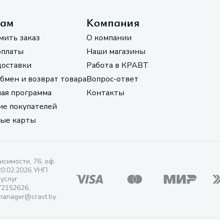
там
Компания
мить заказ
О компании
оплаты
Наши магазины
доставки
Работа в КРАВТ
обмен и возврат товара
Вопрос-ответ
ая программа
Контакты
е покупателей
ые карты
исимости, 76, оф.
20.02.2026 УНП
 услуг
72152626.
manager@cravt.by.