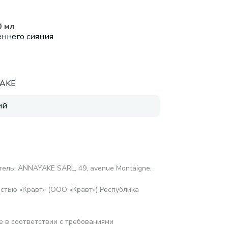
0 мл
еннего сияния
AKE
ий
тель: ANNAYAKE SARL, 49, avenue Montaigne,
стью «Кравт» (ООО «Кравт») Республика
е в соответствии с требованиями