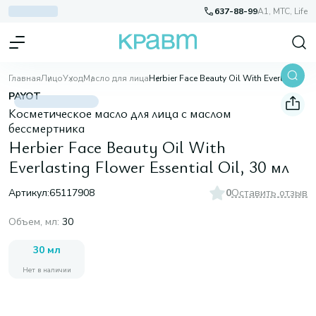
637-88-99
A1, МТС, Life
Главная
Лицо
Уход
Масло для лица
Herbier Face Beauty Oil With Everlasting Flower Essential Oil, 30 мл
PAYOT
Косметическое масло для лица с маслом
бессмертника
Herbier Face Beauty Oil With
Everlasting Flower Essential Oil, 30 мл
Артикул:
65117908
0
Оставить отзыв
Объем, мл
:
30
30 мл
Нет в наличии