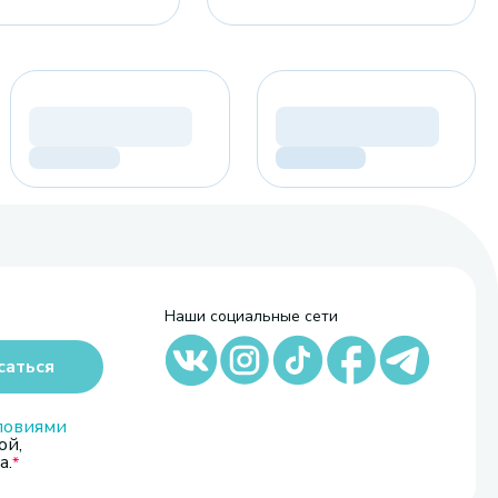
Наши социальные сети
саться
ловиями
ой,
а.