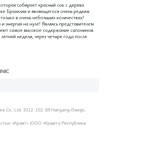
которая собирает красный сок с дерева
оке Бразилии и являющегося очень редким
только в очень небольших количествах!
 и энергия на нуле! Являясь представителем
меют самое высокое содержание сапонинов.
летней недели, через четыре года после
INIC
ea Co., Ltd, 3312, 102, 69 Hangang-Daego,
стью «Кравт» (ООО «Кравт») Республика