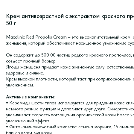
Крем антивозрастной с экстрактом красного пр
50 г
Maxclinic Red Propolis Cream – это высокопитательный крем,
женьшеня, который обеспечивает насыщенное увлажнение сух
Он содержит до 500 00 частиц редкого красного прополиса,
создает прочный барьер.
Ягоды женьшеня придают коже жизненную силу, естественным
здоровье и сияние.
Крем высокой плотности, который тает при соприкосновении с
увлажнением.
Активные компоненты
:
• Керамиды шести типов используются для придания коже си
немного разные функции и дополняет друг друга. Синергетич
увеличивает скорость поглощения органической кожи более ч
увлажняющий эффект.
• Фито-аминокислотный комплекс: семена моринги, 15 амино
барьер влаги для кожи.