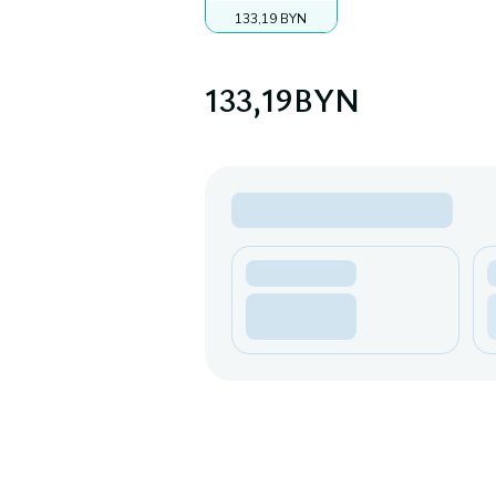
133,19 BYN
133,19
BYN