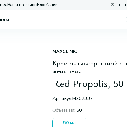
амма
Наши магазины
Блог
Акции
Пн-Пт:
нды
г
MAXCLINIC
Крем антивозрастной с 
женьшеня
Red Propolis, 50 
Артикул:
M202337
Объем, мл
:
50
50 мл