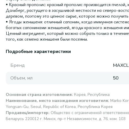
• Красный прополис: красный прополис производится пчелой, 
Дальберг, растущего в засушливой местности на северо-вост
деревом, поэтому это ценное сырье, которое можно получить 
• Ягоды женьшеня: отличный сапонин, когда иммунная система
богатых сапонинами женьшеней, ягоды красного женьшеня и
Ценный ингредиент, который можно собрать только в течение 
того, как семена женьшеня были посеяны.
Подробные характеристики
Бренд
MAXCL
Объем, мл
50
Основная страна изготовления
:
Корея, Республика
Наименование, место нахождения изготовителя
:
Marko Kor
Yongsan-Gu, Seoul, Republic of Korea, Республика Корея
Продавец/импортер
:
Общество с ограниченной ответственно
Беларусь 220012 г. Минск, пр-т Независимости, д. 76, ком. 103