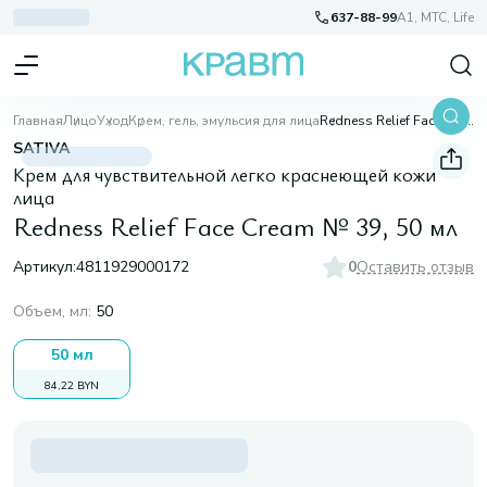
637-88-99
A1, МТС, Life
Главная
Лицо
Уход
Крем, гель, эмульсия для лица
Redness Relief Face Cream № 39, 50 мл
SATIVA
Крем для чувствительной легко краснеющей кожи
лица
Redness Relief Face Cream № 39, 50 мл
Артикул:
4811929000172
0
Оставить отзыв
Объем, мл
:
50
50 мл
84,22 BYN