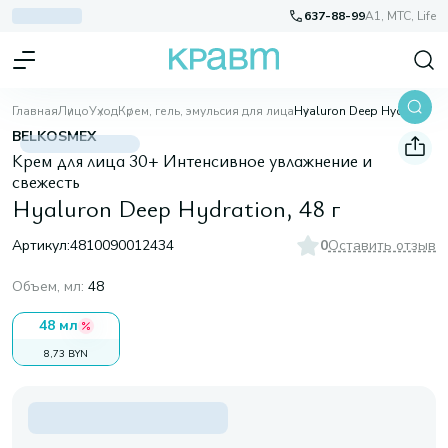
637-88-99
A1, МТС, Life
Главная
Лицо
Уход
Крем, гель, эмульсия для лица
Hyaluron Deep Hydration, 48 г
BELKOSMEX
Крем для лица 30+ Интенсивное увлажнение и
свежесть
Hyaluron Deep Hydration, 48 г
Артикул:
4810090012434
0
Оставить отзыв
Объем, мл
:
48
48 мл
8,73 BYN