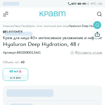
637-88-99
A1, МТС, Life
Главная
Лицо
Уход
Крем, гель, эмульсия для лица
Hyaluron Deep Hydration, 48 г
BELKOSMEX
Крем для лица 40+ интенсивное увлажнение и лифтинг
Hyaluron Deep Hydration, 48 г
Артикул:
4810090012441
0
Оставить отзыв
Объем, мл
:
48
48 мл
8,73 BYN