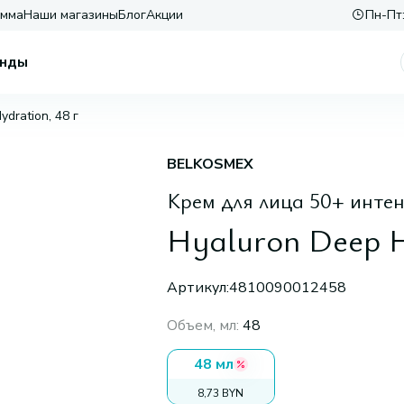
амма
Наши магазины
Блог
Акции
Пн-Пт:
нды
dration, 48 г
BELKOSMEX
Крем для лица 50+ инте
Hyaluron Deep H
Артикул:
4810090012458
Объем, мл
:
48
48 мл
8,73 BYN