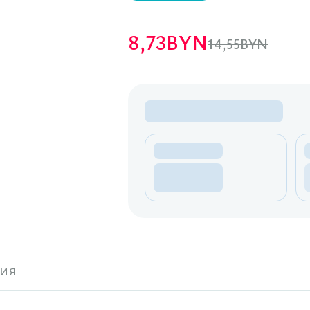
8,73
BYN
14,55
BYN
ия