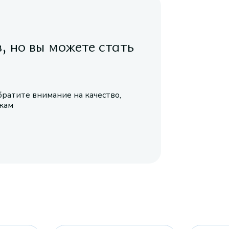
в, но вы можете стать
братите внимание на качество,
икам