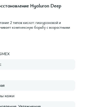
осстановление Hyaluron Deep
ание 2 типов кислот: гиалуроновой и
чивает комплексную борьбу с возрастными
SMEX
с
ая
пы кожи
новление, Увлажнение