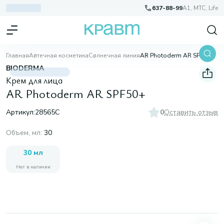
637-88-99
A1, МТС, Life
Главная
Аптечная косметика
Солнечная линия
AR Photoderm AR SPF50+
BIODERMA
Крем для лица
AR Photoderm AR SPF50+
Артикул:
28565C
0
Оставить отзыв
Объем, мл
:
30
30 мл
Нет в наличии