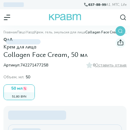
637-88-99
A1, МТС, Life
Главная
Лицо
Уход
Крем, гель, эмульсия для лица
Collagen Face Cream, 50 мл
Q+A
Крем для лица
Collagen Face Cream, 50 мл
Артикул:
742271477258
0
Оставить отзыв
Объем, мл
:
50
50 мл
51,80 BYN