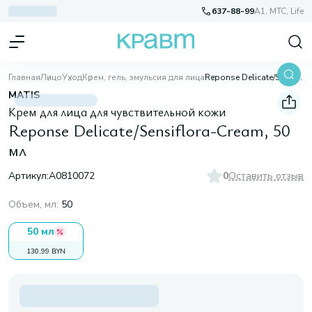
637-88-99
A1, МТС, Life
Главная
Лицо
Уход
Крем, гель, эмульсия для лица
Reponse Delicate/Sensiflora-Cream, 50 мл
MATIS
Крем для лица для чувствительной кожи
Reponse Delicate/Sensiflora-Cream, 50
мл
Артикул:
A0810072
0
Оставить отзыв
Объем, мл
:
50
50 мл
130,99 BYN