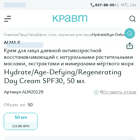
637-88-99
A1, МТС, Life
Главная
Лицо
Уход
Крем, гель, эмульсия для лица
Hydrate/Age-Defying/Regenerating Day Cream SPF30, 50 мл
ALMA K
Крем для лица дневной антивозрастной
восстанавливающий с натуральными растительными
маслами, экстрактами и минералами мёртвого моря
Hydrate/Age-Defying/Regenerating
Day Cream SPF30, 50 мл
Артикул:
ALM20129
0
Оставить отзыв
Объем, мл
:
50
50 мл
123,88 BYN