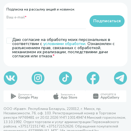
Подписка на рассылку акций и новинок
Ваш e-mail
*
Подписаться
Даю согласие на обработку моих персональных в
соответствии с
условиями обработки
. Ознакомлен с
разъяснением прав, связанных с обработкой,
механизмом их реализации, последствиями дачи
согласия или отказа.
ООО «Кравт». Республика Беларусь, 220012, г. Минск, пр.
Независимости, 76, оф. 103. Регистрационный номер в Торговом
реестре №769481 от 20.02.2026 УНП 100149474 Минский горисполком,
13.10.1992. Отдел торговли и услуг администрации Первомайского
района, +375172151740; +375172152626. Обращения покупателей
принимаются: 6378899 (А1, МТС, life, imanager@cravt.by.