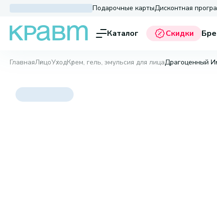
Подарочные карты
Дисконтная прогр
Каталог
Скидки
Бре
Главная
Лицо
Уход
Крем, гель, эмульсия для лица
Драгоценный Им