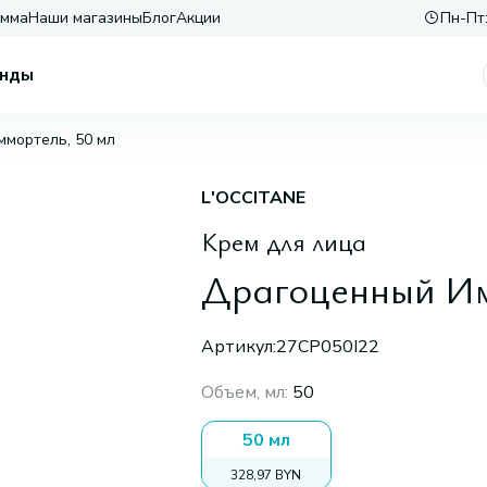
амма
Наши магазины
Блог
Акции
Пн-Пт:
нды
мортель, 50 мл
L'OCCITANE
Крем для лица
Драгоценный Им
Артикул:
27CP050I22
Объем, мл
:
50
50 мл
328,97 BYN