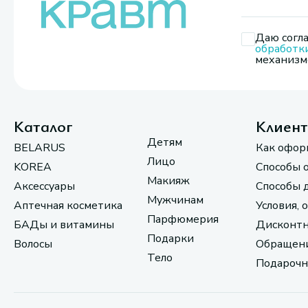
Даю согла
обработк
механизмо
Каталог
Клиен
Детям
BELARUS
Как офор
Лицо
KOREA
Способы 
Макияж
Аксессуары
Способы 
Мужчинам
Аптечная косметика
Условия, 
Парфюмерия
БАДы и витамины
Дисконтн
Подарки
Волосы
Обращени
Тело
Подарочн