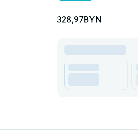
328,97
BYN