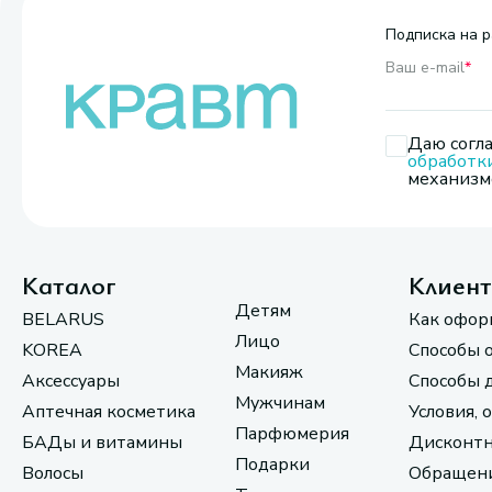
Подписка на р
Ваш e-mail
*
Даю согла
обработк
механизмо
Каталог
Клиен
Детям
BELARUS
Как офор
Лицо
KOREA
Способы 
Макияж
Аксессуары
Способы 
Мужчинам
Аптечная косметика
Условия, 
Парфюмерия
БАДы и витамины
Дисконтн
Подарки
Волосы
Обращени