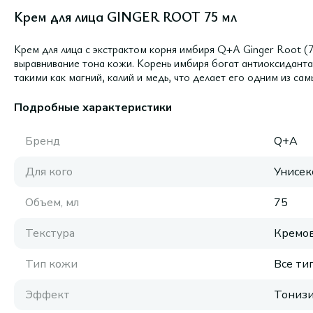
Крем для лица GINGER ROOT 75 мл
Крем для лица с экстрактом корня имбиря Q+A Ginger Root (7
выравнивание тона кожи. Корень имбиря богат антиоксиданта
такими как магний, калий и медь, что делает его одним из са
Подробные характеристики
Бренд
Q+A
Для кого
Унисек
Объем, мл
75
Текстура
Кремов
Тип кожи
Все ти
Эффект
Тониз