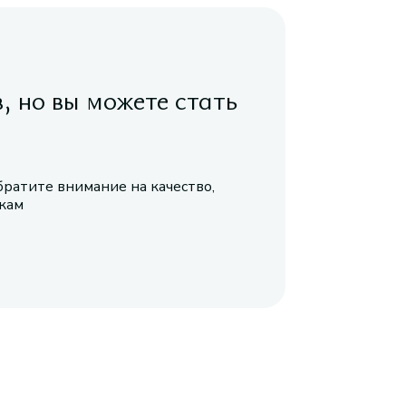
в, но вы можете стать
братите внимание на качество,
икам