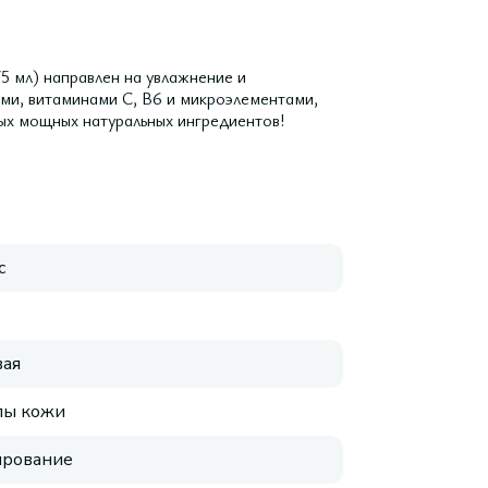
5 мл) направлен на увлажнение и
ми, витаминами С, В6 и микроэлементами,
мых мощных натуральных ингредиентов!
с
ая
пы кожи
ирование