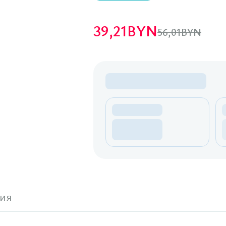
39,21
BYN
56,01
BYN
ия