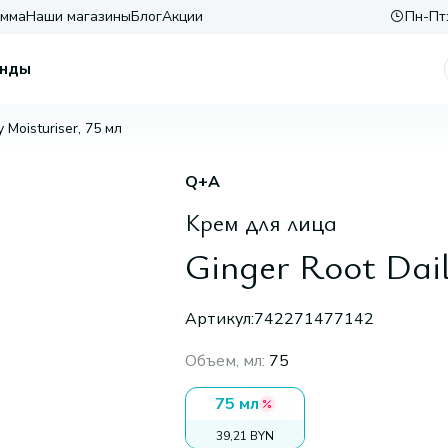
амма
Наши магазины
Блог
Акции
Пн-Пт:
нды
y Moisturiser, 75 мл
Q+A
Крем для лица
Ginger Root Dail
Артикул:
742271477142
Объем, мл
:
75
75 мл
39,21 BYN