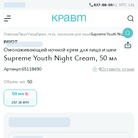
637-88-99
A1, МТС, Life
Главная
Лицо
Уход
Крем, гель, эмульсия для лица
Supreme Youth Night Cream, 50 мл
PAYOT
Омолаживающий ночной крем для лица и шеи
Supreme Youth Night Cream, 50 мл
Артикул:
65118490
0
Оставить отзыв
Объем, мл
:
50
50 мл
257,18 BYN