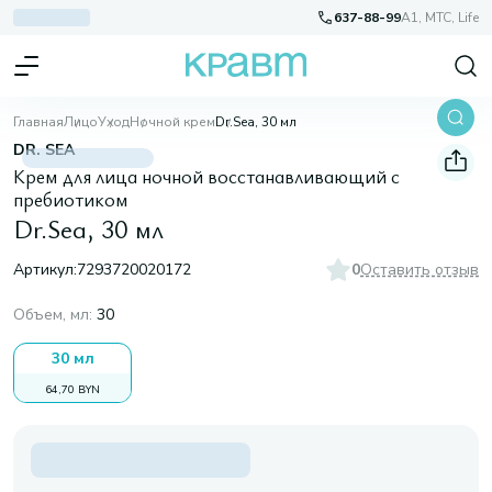
637-88-99
A1, МТС, Life
Главная
Лицо
Уход
Ночной крем
Dr.Sea, 30 мл
DR. SEA
Крем для лица ночной восстанавливающий с
пребиотиком
Dr.Sea, 30 мл
Артикул:
7293720020172
0
Оставить отзыв
Объем, мл
:
30
30 мл
64,70 BYN